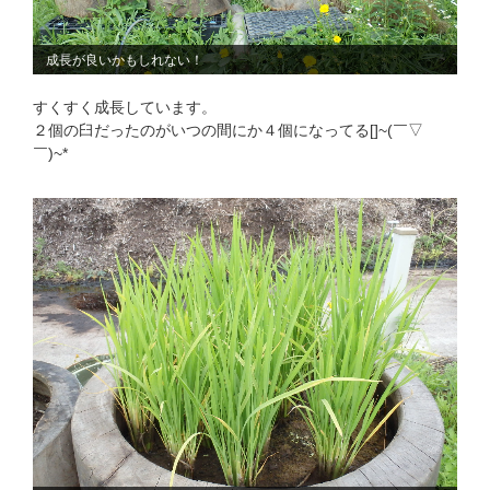
成長が良いかもしれない！
すくすく成長しています。
２個の臼だったのがいつの間にか４個になってる[]~(￣▽
￣)~*